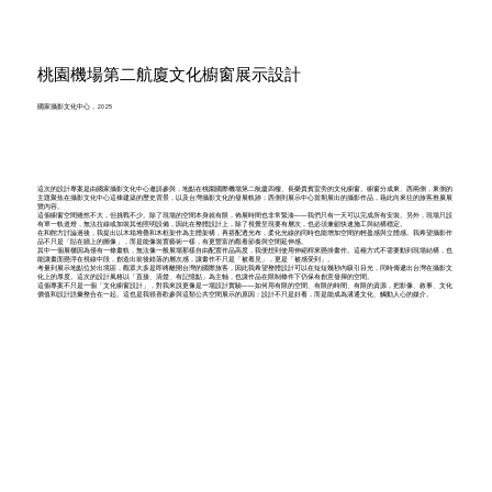
桃園機場第二航廈文化櫥窗展示設計
國家攝影文化中心，2025
這次的設計專案是由國家攝影文化中心邀請參與，地點在桃園國際機場第二航廈四樓、長榮貴賓室旁的文化櫥窗。櫥窗分成東、西兩側，東側的
主題聚焦在攝影文化中心這棟建築的歷史背景，以及台灣攝影文化的發展軌跡；西側則展示中心當期展出的攝影作品，藉此向來往的旅客推廣展
覽內容。
這個櫥窗空間雖然不大，但挑戰不少。除了現場的空間本身就有限，佈展時間也非常緊湊——我們只有一天可以完成所有安裝。另外，現場只設
有單一軌道燈，無法拉線或加裝其他照明設備，因此在整體設計上，除了視覺呈現要有層次，也必須兼顧快速施工與結構穩定。
在和館方討論過後，我提出以木箱堆疊和木框架作為主體架構，再搭配透光布，柔化光線的同時也能增加空間的輕盈感與立體感。我希望攝影作
品不只是「貼在牆上的圖像」，而是能像裝置藝術一樣，有更豐富的觀看節奏與空間延伸感。
其中一個展櫃因為僅有一條畫軌，無法像一般展場那樣自由配置作品高度，我便想到使用伸縮桿來懸掛畫作。這種方式不需要動到現場結構，也
能讓畫面懸浮在視線中段，創造出前後錯落的層次感，讓畫作不只是「被看見」，更是「被感受到」。
考量到展示地點位於出境區，觀眾大多是即將離開台灣的國際旅客，因此我希望整體設計可以在短短幾秒內吸引目光，同時傳遞出台灣在攝影文
化上的厚度。這次的設計風格以「直接、清楚、有記憶點」為主軸，也讓作品在限制條件下仍保有創意發揮的空間。
這個專案不只是一個「文化櫥窗設計」，對我來說更像是一場設計實驗——如何用有限的空間、有限的時間、有限的資源，把影像、敘事、文化
價值和設計語彙整合在一起。這也是我很喜歡參與這類公共空間展示的原因：設計不只是好看，而是能成為溝通文化、觸動人心的媒介。